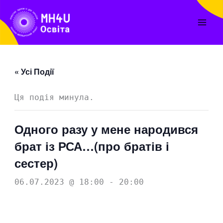
Перейти
до
вмісту
« Усі Події
Ця подія минула.
Одного разу у мене народився
брат із РСА…(про братів і
сестер)
06.07.2023 @ 18:00
-
20:00