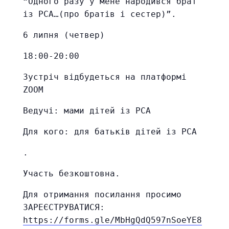
“Одного разу у мене народився брат
із РСА…(про братів і сестер)”.
6 липня (четвер)
18:00-20:00
Зустріч відбудеться на платформі
ZOOM
Ведучі: мами дітей із РСА
Для кого: для батьків дітей із РСА
.
Участь безкоштовна.
Для отримання посилання просимо
ЗАРЕЄСТРУВАТИСЯ:
https://forms.gle/MbHgQdQ597nSoeYE8