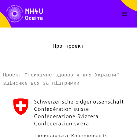
Перейти
до
вмісту
Про проект
Проект “Психічне здоров’я для України”
здійснюється за підтримки
Швейцарська Конфедерація